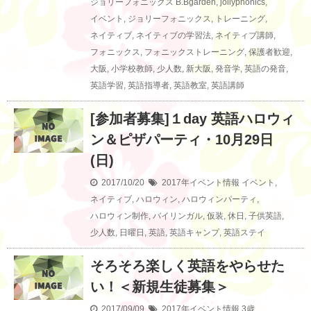
ジョリーフォニックス
B.Bgarden
,
jollyphonics
,
イベント
,
ジョリーフォニックス
,
トレーニング
,
ネイティブ
,
ネイティブの学習法
,
ネイティブ講師
,
フォニックス
,
フォニックストレーニング
,
保護者歓迎
,
大阪
,
小学校教師
,
少人数
,
新大阪
,
発音学
,
英語の発音
,
英語学習
,
英語指導者
,
英語教室
,
英語講師
[参加者募集]１day 英語ハロウィ
ン＆ピザパーティ・10月29日
(日)
2017/10/20
2017年イベント情報
イベント
,
ネイティブ
,
ハロウィン
,
ハロウィンパーティ
,
ハロウィン制作
,
バイリンガル
,
仮装
,
休日
,
子供英語
,
少人数
,
日曜日
,
英語
,
英語キャンプ
,
英語ステイ
そろそろ楽しく英語をやらせた
い！＜新規生徒募集＞
2017/09/09
2017年イベント情報
3歳
,