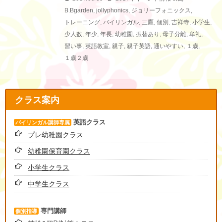
B.Bgarden
,
jollyphonics
,
ジョリーフォニックス
,
トレーニング
,
バイリンガル
,
三鷹
,
個別
,
吉祥寺
,
小学生
,
少人数
,
年少
,
年長
,
幼稚園
,
振替あり
,
母子分離
,
牟礼
,
習い事
,
英語教室
,
親子
,
親子英語
,
通いやすい
,
１歳
,
１歳２歳
クラス案内
英語クラス
バイリンガル講師専属
プレ幼稚園クラス
幼稚園保育園クラス
小学生クラス
中学生クラス
専門講師
個別指導