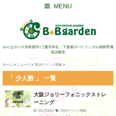
MENU
みんなのバス停前留学♪三鷹市牟礼・下連雀のバイリンガル講師専属
英語教室
ホーム
>
ニュース
>
2018イベント情報
>
「 少人数 」 一覧
大阪ジョリーフォニックストレ
ーニング
2017/12/13
2018イベント情報
,