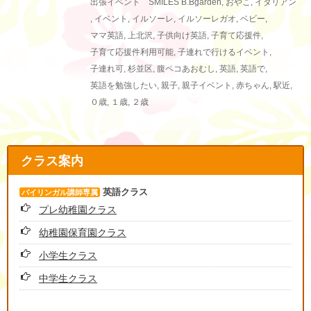
出張イベント SMILES
B.Bgarden
,
おやこ
,
イタリアン
,
イベント
,
イルソーレ
,
イルソーレガオ
,
ベビー
,
ママ英語
,
上北沢
,
子供向け英語
,
子育て応援件
,
子育て応援件利用可能
,
子連れで行けるイベント
,
子連れ可
,
杉並区
,
腹ペコあおむし
,
英語
,
英語で
,
英語を勉強したい
,
親子
,
親子イベント
,
赤ちゃん
,
駅近
,
０歳
,
１歳
,
２歳
クラス案内
英語クラス
バイリンガル講師専属
プレ幼稚園クラス
幼稚園保育園クラス
小学生クラス
中学生クラス