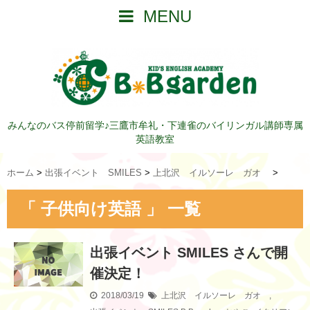
MENU
みんなのバス停前留学♪三鷹市牟礼・下連雀のバイリンガル講師専属
英語教室
ホーム
>
出張イベント SMILES
>
上北沢 イルソーレ ガオ
>
「 子供向け英語 」 一覧
出張イベント SMILES
さんで開
催決定！
2018/03/19
上北沢 イルソーレ ガオ
,