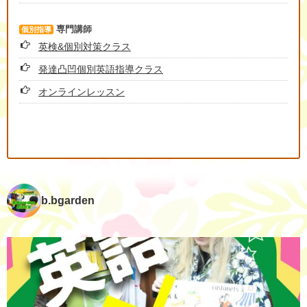
専門講師
個別指導
英検&個別対策クラス
発達凸凹個別英語指導クラス
オンラインレッスン
b.bgarden