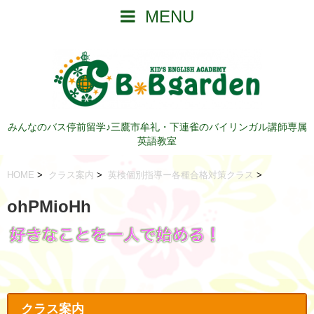
MENU
みんなのバス停前留学♪三鷹市牟礼・下連雀のバイリンガル講師専属
英語教室
HOME
>
クラス案内
>
英検個別指導ー各種合格対策クラス
>
ohPMioHh
クラス案内