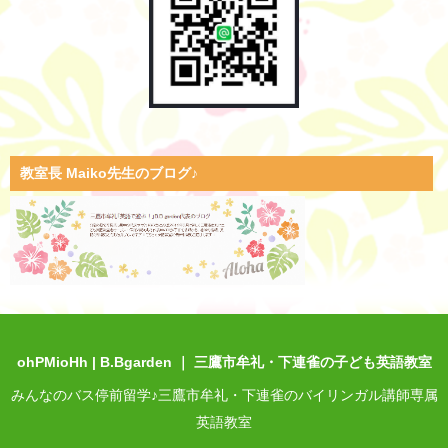
教室長 Maiko先生のブログ♪
ohPMioHh | B.Bgarden ｜ 三鷹市牟礼・下連雀の子ども英語教室
みんなのバス停前留学♪三鷹市牟礼・下連雀のバイリンガル講師専属
英語教室