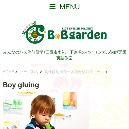
MENU
みんなのバス停前留学♪三鷹市牟礼・下連雀のバイリンガル講師専属
英語教室
HOME
>
クラス案内
>
英検個別指導ー各種合格対策クラス
>
Boy gluing