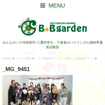
MENU
みんなのバス停前留学♪三鷹市牟礼・下連雀のバイリンガル講師専属
英語教室
HOME
>
クラス案内
>
プレ幼稚園クラス－２歳〜３歳対象クラス
>
_MG_9451